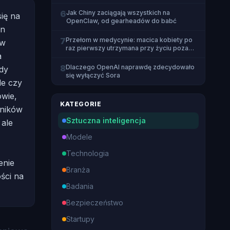
6
Jak Chiny zaciągają wszystkich na
się na
OpenClaw, od gearheadów do babć
an
7
Przełom w medycynie: macica kobiety po
 w
raz pierwszy utrzymana przy życiu poza
a
organizmem
8
Dlaczego OpenAI naprawdę zdecydowało
ady
się wyłączyć Sora
le czy
wie,
KATEGORIE
wników
Sztuczna inteligencja
 ale
Modele
Technologia
enie
Branża
ści na
Badania
Bezpieczeństwo
Startupy