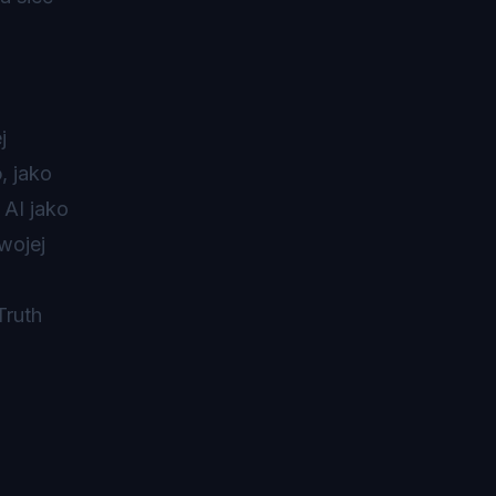
j
o
, jako
 AI jako
wojej
Truth