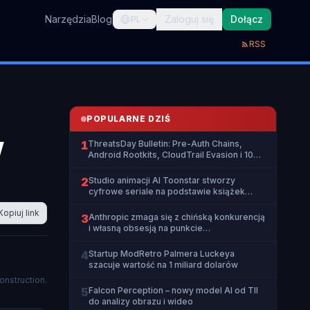
Narzędzia
Blog
Zaloguj się
Dołącz
PL
RSS
POPULARNE DZIŚ
w
1
ThreatsDay Bulletin: Pre-Auth Chains,
Android Rootkits, CloudTrail Evasion i 10
innych historii
2
Studio animacji AI Toonstar stworzy
cyfrowe seriale na podstawie książek
HarperCollins
Kopiuj link
3
Anthropic zmaga się z chińską konkurencją
i własną obsesją na punkcie
bezpieczeństwa
4
Startup ModRetro Palmera Luckeya
szacuje wartość na 1 miliard dolarów
onstruction.
5
Falcon Perception – nowy model AI od TII
do analizy obrazu i wideo