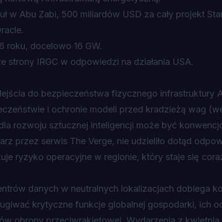
 w Abu Zabi, 500 miliardów USD za cały projekt Sta
racle.
 roku, docelowo 16 GW.
ze strony IRGC w odpowiedzi na działania USA.
ejścia do bezpieczeństwa fizycznego infrastruktury AI
eczeństwie i ochronie modeli przed kradzieżą wag (we
dla rozwoju sztucznej inteligencji może być konwencj
arz przez serwis The Verge, nie udzieliło dotąd odpow
je ryzyko operacyjne w regionie, który staje się cora
ntrów danych w neutralnych lokalizacjach dobiega k
ługiwać krytyczne funkcje globalnej gospodarki, ich 
temów obrony przeciwrakietowej. Wydarzenia z kwietni