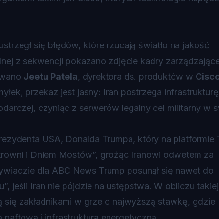
strzegł się błędów, które rzucają światło na jakość
j z sekwencji pokazano zdjęcie kadry zarządzające
kowano
Jeetu Patela
, dyrektora ds. produktów w
Cisc
łek, przekaz jest jasny: Iran postrzega infrastrukturę
podarczej, czyniąc z serwerów legalny cel militarny w s
ezydenta USA, Donalda Trumpa, który na platformie 
ktrowni i Dniem Mostów”, grożąc Iranowi odwetem za
ywiadzie dla ABC News Trump posunął się nawet do
, jeśli Iran nie pójdzie na ustępstwa. W obliczu takiej
ą się zakładnikami w grze o najwyższą stawkę, gdzie
 naftową i infrastrukturą energetyczną.