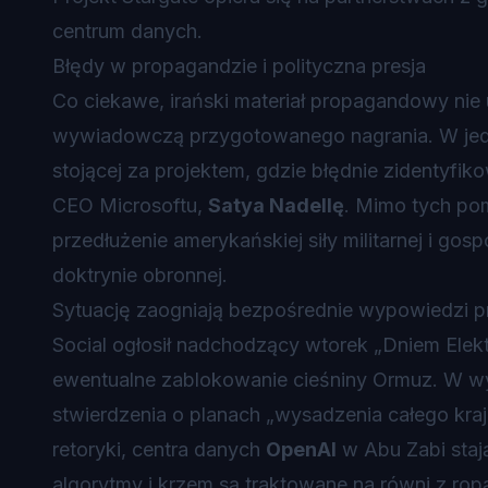
centrum danych.
Błędy w propagandzie i polityczna presja
Co ciekawe, irański materiał propagandowy nie u
wywiadowczą przygotowanego nagrania. W jedne
stojącej za projektem, gdzie błędnie zidentyfi
CEO Microsoftu,
Satya Nadellę
. Mimo tych pomy
przedłużenie amerykańskiej siły militarnej i gos
doktrynie obronnej.
Sytuację zaogniają bezpośrednie wypowiedzi pr
Social ogłosił nadchodzący wtorek „Dniem Ele
ewentualne zablokowanie cieśniny Ormuz. W w
stwierdzenia o planach „wysadzenia całego kraju”
retoryki, centra danych
OpenAI
w Abu Zabi staj
algorytmy i krzem są traktowane na równi z ropą