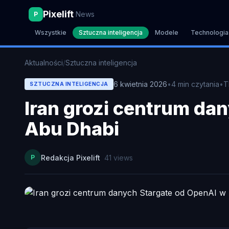
Pixelift
News
P
Wszystkie
Sztuczna inteligencja
Modele
Technologia
Aktualności
/
Sztuczna inteligencja
6 kwietnia 2026
•
4
min czytania
•
T
SZTUCZNA INTELIGENCJA
Iran grozi centrum da
Abu Dhabi
P
Redakcja Pixelift
41
views