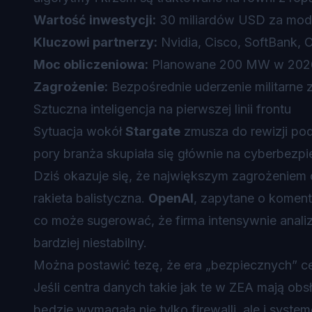
Wartość inwestycji:
30 miliardów USD za moduł
Kluczowi partnerzy:
Nvidia, Cisco, SoftBank, O
Moc obliczeniowa:
Planowane 200 MW w 2026
Zagrożenie:
Bezpośrednie uderzenie militarne 
Sztuczna inteligencja na pierwszej linii frontu
Sytuacja wokół
Stargate
zmusza do rewizji pod
pory branża skupiała się głównie na cyberbezpi
Dziś okazuje się, że największym zagrożeniem 
rakieta balistyczna.
OpenAI
, zapytane o koment
co może sugerować, że firma intensywnie analizu
bardziej niestabilny.
Można postawić tezę, że era „bezpiecznych” ce
Jeśli centra danych takie jak te w ZEA mają obs
będzie wymagała nie tylko firewalli, ale i sys