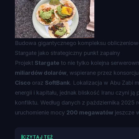
Budowa gigantycznego kompleksu obliczenioweg
Stargate jako strategiczny punkt zapalny
Projekt
Stargate
to nie tylko kolejna serwerown
miliardów dolarów
, wspierane przez konsorcj
Cisco
oraz
SoftBank
. Lokalizacja w Abu Zabi 
energii i kapitału, jednak bliskość Iranu czyni 
konfliktu. Według danych z października 2025 r
uruchomienie mocy
200 megawatów
jeszcze w
CZYTAJ TEŻ