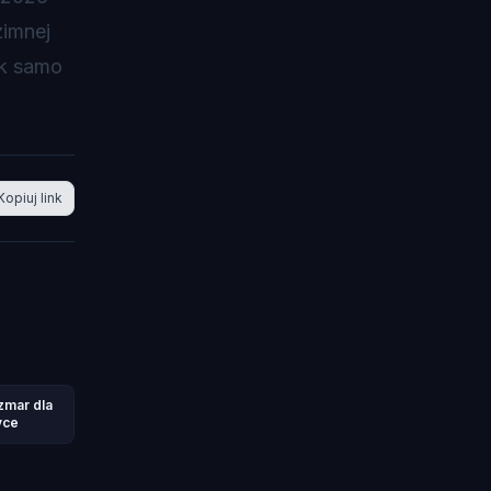
zimnej
ak samo
Kopiuj link
zmar dla
yce