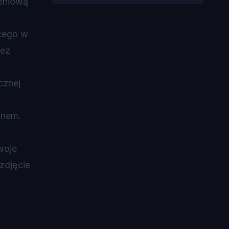
zeniową
ącego w
zez
cznej
onem.
woje
zdjęcie