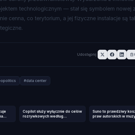
projektem technologicznym — stał się symbolem nowej 
e cenna, co terytorium, a jej fizyczne instalacje są t
ategiczne.
Udostępnij
opolitics
#
data center
kuje
Copilot służy wyłącznie do celów
Suno to prawdziwy kos
na
rozrywkowych według
praw autorskich w muz
regulaminu Microsoft