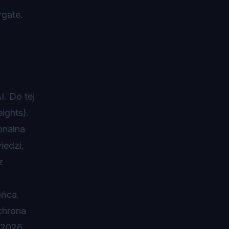
rgate.
. Do tej
ights).
onalna
iedzi,
z
ońca.
ochrona
a 2026