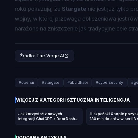
roku pokazują, że
Stargate
nie jest już tylko 
wojny, w której przewaga obliczeniowa jest równi
narażone na zniszczenie jak tradycyjne cele str
Źródło
:
The Verge AI
#
openai
#
stargate
#
abu dhabi
#
cybersecurity
#
ge
WIĘCEJ Z KATEGORII
SZTUCZNA INTELIGENCJA
Jak korzystać z nowych
Hiszpański Xoople pozys
integracji ChatGPT z DoorDash,
130 mln dolarów w serii B 
Spotify, Uber i innymi aplikacjami
mapowanie Ziemi dla AI
PODOBNE ARTYKUŁY