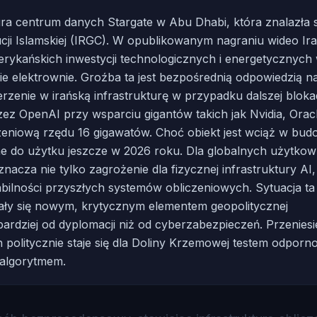
tura centrum danych Stargate w Abu Dhabi, która znalazła 
ji Islamskiej (IRGC). W opublikowanym nagraniu wideo Ir
amerykańskich inwestycji technologicznych i energetycznych
skie elektrownie. Groźba ta jest bezpośrednią odpowiedzią n
rzenie w irańską infrastrukturę w przypadku dalszej blok
zez OpenAI przy wsparciu gigantów takich jak Nvidia, Orac
niową rzędu 16 gigawatów. Choć obiekt jest wciąż w budo
 do użytku jeszcze w 2026 roku. Dla globalnych użytko
znacza nie tylko zagrożenie dla fizycznej infrastruktury AI,
ilności przyszłych systemów obliczeniowych. Sytuacja ta
ały się nowym, krytycznym elementem geopolitycznej
ardziej od dyplomacji niż od cyberzabezpieczeń. Przeniesi
 politycznie staje się dla Doliny Krzemowej testem odporno
 algorytmem.