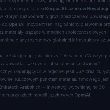
osób bezprecedensowy, stawiając infrastrukturę oblic
ktu zbrojnego. Irański
Korpus Strażników Rewolucji
 w którym bezpośrednio grozi zniszczeniem powstaj
o do
OpenAI
. Incydent ten, nagłośniony pierwotnie pr
ez materiały krążące w mediach społecznościowych
mbitne plany rozbudowy globalnej infrastruktury sztu
ę na eskalację napięcia między Teheranem a Waszyngt
zapowiada „całkowite i absolutne unicestwienie”
cznych operujących w regionie, jeśli USA zrealizują s
trownie. Kluczowym punktem materiału filmowego jest 
miratach Arabskich — inwestycji wycenianej na
30
entem przyszłych modeli językowych
OpenAI
.