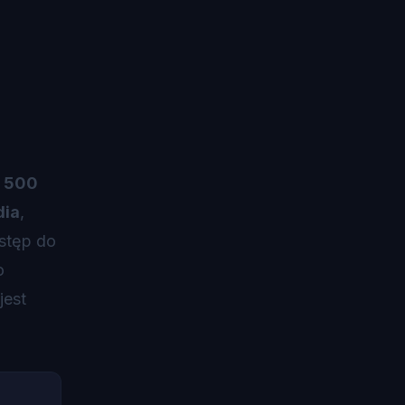
i
500
dia
,
ostęp do
o
jest