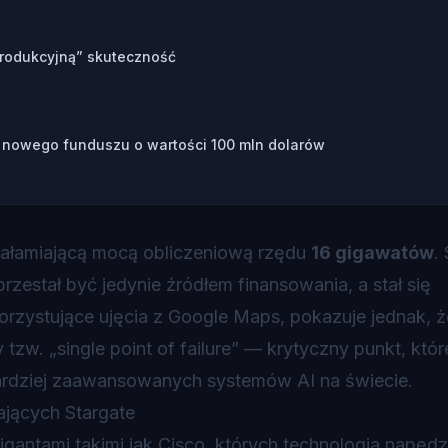
„produkcyjną” skuteczność
z nowego funduszu o wartości 100 mln dolarów
załamiającą mocą obliczeniową rzędu
16 gigawatów
.
przestał być jedynie źródłem finansowania, a stał się
orzystujące ujęcia z Google Maps, pokazuje jednak, ż
zw. „single point of failure” — krytyczny punkt, któ
ardziej zaawansowanych systemów AI na świecie.
gigantami takimi jak Cisco, których technologia napędz