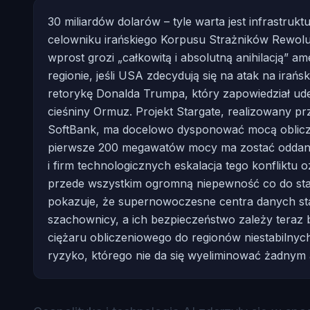
30 miliardów dolarów – tyle warta jest infrastruk
celowniku irańskiego Korpusu Strażników Rewoluc
wprost grozi „całkowitą i absolutną anihilacją” 
regionie, jeśli USA zdecydują się na atak na irań
retorykę Donalda Trumpa, który zapowiedział ude
cieśniny Ormuz. Projekt Stargate, realizowany pr
SoftBank, ma docelowo dysponować mocą oblicze
pierwsze 200 megawatów mocy ma zostać oddane
i firm technologicznych eskalacja tego konfliktu o
przede wszystkim ogromną niepewność co do stab
pokazuje, że supernowoczesne centra danych st
szachownicy, a ich bezpieczeństwo zależy teraz b
ciężaru obliczeniowego do regionów niestabilnych
ryzyko, którego nie da się wyeliminować żadnym