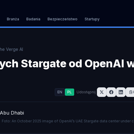
Branża
Badania
Bezpieczeństwo
Startupy
he Verge AI
nych Stargate od OpenAI 
EN
PL
Udostępnij
Foto: An October 2025 image of OpenAI’s UAE Stargate data center under c