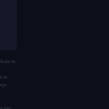
 Skala ta
e ta
rego
a sieć