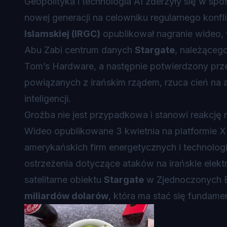
Geopolityka i technologia AI zderzyły się w sp
nowej generacji na celowniku regularnego konfli
Islamskiej (IRGC)
opublikował nagranie wideo,
Abu Zabi centrum danych
Stargate
, należąceg
Tom’s Hardware, a następnie potwierdzony prz
powiązanych z irańskim rządem, rzuca cień na a
inteligencji.
Groźba nie jest przypadkowa i stanowi reakcj
Wideo opublikowane 3 kwietnia na platformie X 
amerykańskich firm energetycznych i technologi
ostrzeżenia dotyczące ataków na irańskie elek
satelitarne obiektu
Stargate
w Zjednoczonych E
miliardów dolarów
, która ma stać się fundam