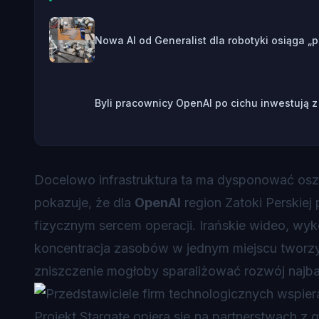
Nowa AI od Generalist dla robotyki osiąga 
Byli pracownicy OpenAI po cichu inwestują 
Docelowo infrastruktura ta ma dysponować os
pokazuje, że dla
OpenAI
region Zatoki Perskiej 
fizycznym sercem operacji. Irańskie wideo, wyk
koncentracja zasobów w jednym miejscu tworzy t
zniszczenie mogłoby sparaliżować rozwój najb
Projekt Stargate opiera się na partnerstwach z 