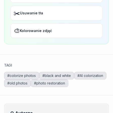
✂️
Usuwanie tła
🎨
Kolorowanie zdjęć
TAGI
#
colorize photos
#
black and white
#
AI colorization
#
old photos
#
photo restoration