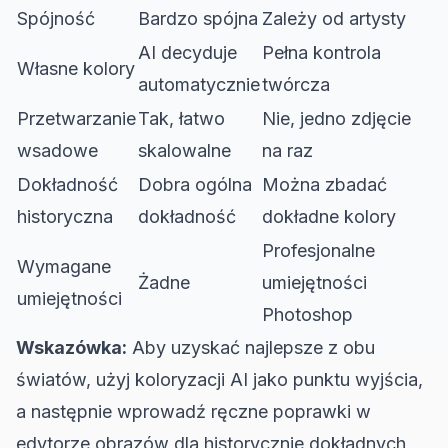
Spójność
Bardzo spójna
Zależy od artysty
AI decyduje
Pełna kontrola
Własne kolory
automatycznie
twórcza
Przetwarzanie
Tak, łatwo
Nie, jedno zdjęcie
wsadowe
skalowalne
na raz
Dokładność
Dobra ogólna
Można zbadać
historyczna
dokładność
dokładne kolory
Profesjonalne
Wymagane
Żadne
umiejętności
umiejętności
Photoshop
Wskazówka:
Aby uzyskać najlepsze z obu
światów, użyj koloryzacji AI jako punktu wyjścia,
a następnie wprowadź ręczne poprawki w
edytorze obrazów dla historycznie dokładnych