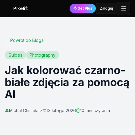
Pixelift
Get Plus
Zaloguj
←
Powrót do Bloga
Guides
Photography
Jak kolorować czarno-
białe zdjęcia za pomocą
AI
👤
Michał Chmielarz
📅
13 lutego 2026
⏱️
10 min czytania