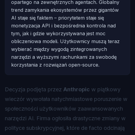
opartego na zewnętrznych agentach. Globalny
trend zamykania ekosystemów przez gigantów
AI staje się faktem – priorytetem staje się
monetyzacja API i bezpośrednia kontrola nad
tym, jak i gdzie wykorzystywana jest moc
obliczeniowa modeli. Użytkownicy muszą teraz
wybierać między wygodą zintegrowanych
narzędzi a wyższymi rachunkami za swobodę
korzystania z rozwiązań open-source.
Decyzja podjęta przez
Anthropic
w piątkowy
wieczór wywołała natychmiastowe poruszenie w
społeczności użytkowników zaawansowanych
narzędzi AI. Firma ogłosiła drastyczne zmiany w
polityce subskrypcyjnej, które de facto odcinają