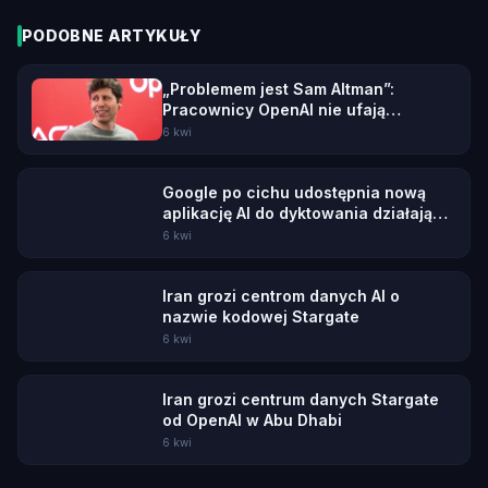
PODOBNE ARTYKUŁY
„Problemem jest Sam Altman”:
Pracownicy OpenAI nie ufają
swojemu CEO
6 kwi
Google po cichu udostępnia nową
aplikację AI do dyktowania działającą
offline
6 kwi
Iran grozi centrom danych AI o
nazwie kodowej Stargate
6 kwi
Iran grozi centrum danych Stargate
od OpenAI w Abu Dhabi
6 kwi