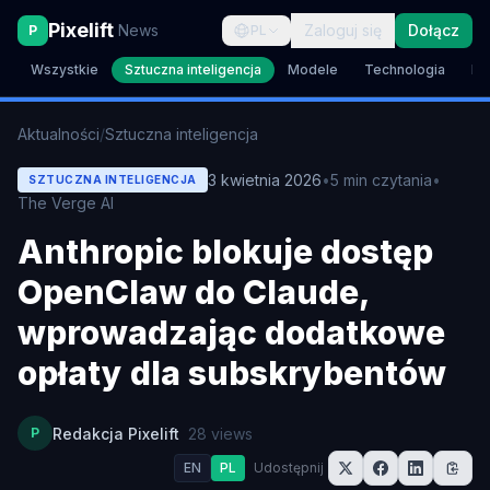
Pixelift
News
Zaloguj się
Dołącz
P
PL
Wszystkie
Sztuczna inteligencja
Modele
Technologia
Br
Aktualności
/
Sztuczna inteligencja
3 kwietnia 2026
•
5
min czytania
•
SZTUCZNA INTELIGENCJA
The Verge AI
Anthropic blokuje dostęp
OpenClaw do Claude,
wprowadzając dodatkowe
opłaty dla subskrybentów
P
Redakcja Pixelift
28
views
EN
PL
Udostępnij