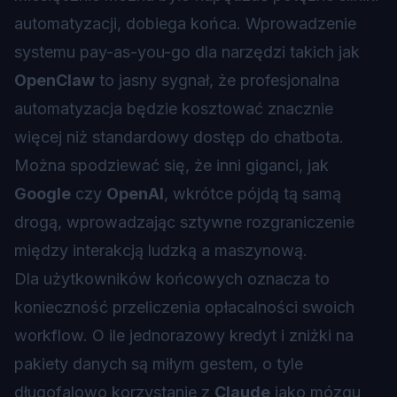
automatyzacji, dobiega końca. Wprowadzenie
systemu pay-as-you-go dla narzędzi takich jak
OpenClaw
to jasny sygnał, że profesjonalna
automatyzacja będzie kosztować znacznie
więcej niż standardowy dostęp do chatbota.
Można spodziewać się, że inni giganci, jak
Google
czy
OpenAI
, wkrótce pójdą tą samą
drogą, wprowadzając sztywne rozgraniczenie
między interakcją ludzką a maszynową.
Dla użytkowników końcowych oznacza to
konieczność przeliczenia opłacalności swoich
workflow. O ile jednorazowy kredyt i zniżki na
pakiety danych są miłym gestem, o tyle
długofalowo korzystanie z
Claude
jako mózgu