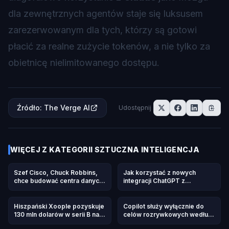
dla zewnętrznych agentów staje się luksusem
zarezerwowanym dla tych, którzy są gotowi
płacić za realne zużycie tokenów, a nie tylko za
obietnicę nielimitowanego dostępu.
Źródło
:
The Verge AI
Udostępnij
WIĘCEJ Z KATEGORII
SZTUCZNA INTELIGENCJA
Szef Cisco, Chuck Robbins,
Jak korzystać z nowych
chce budować centra danych
integracji ChatGPT z
w kosmosie
DoorDash, Spotify, Uber i
innymi aplikacjami
Hiszpański Xoople pozyskuje
Copilot służy wyłącznie do
130 mln dolarów w serii B na
celów rozrywkowych według
mapowanie Ziemi dla AI
regulaminu Microsoft