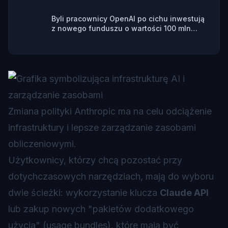
Byli pracownicy OpenAI po cichu inwestują
z nowego funduszu o wartości 100 mln
dolarów
Zmiana polityki Anthropic ma na celu odciążenie
infrastruktury i lepsze zarządzanie zasobami
obliczeniowymi.
Użytkownicy, którzy chcą pozostać przy
dotychczasowych narzędziach, mają do wyboru
dwie ścieżki: wykorzystanie klucza
Claude API
lub zakup nowych "pakietów dodatkowego
użycia" (usage bundles), które mają być