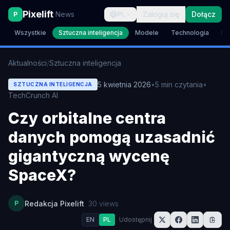
Pixelift
News
Zaloguj się
Dołącz
P
PL
Wszystkie
Sztuczna inteligencja
Modele
Technologia
Br
Aktualności
/
Sztuczna inteligencja
5 kwietnia 2026
•
5
min czytania
•
SZTUCZNA INTELIGENCJA
TechCrunch AI
Czy orbitalne centra
danych pomogą uzasadnić
gigantyczną wycenę
SpaceX?
P
Redakcja Pixelift
30
views
EN
PL
Udostępnij