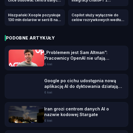
chce budować centra danych
integracji ChatGPT z
w kosmosie
DoorDash, Spotify, Uber i
innymi aplikacjami
Hiszpański Xoople pozyskuje
Copilot służy wyłącznie do
130 mln dolarów w serii B na
celów rozrywkowych według
mapowanie Ziemi dla AI
regulaminu Microsoft
PODOBNE ARTYKUŁY
„Problemem jest Sam Altman”:
Pracownicy OpenAI nie ufają
swojemu CEO
6 kwi
Google po cichu udostępnia nową
aplikację AI do dyktowania działającą
offline
6 kwi
Iran grozi centrom danych AI o
nazwie kodowej Stargate
6 kwi