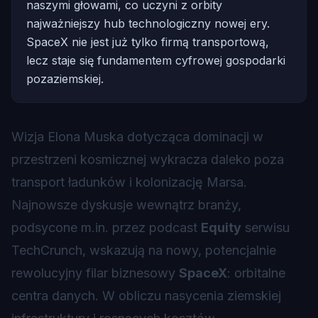
naszymi głowami, co uczyni z orbity
najważniejszy hub technologiczny nowej ery.
SpaceX nie jest już tylko firmą transportową,
lecz staje się fundamentem cyfrowej gospodarki
pozaziemskiej.
Wizja Elona Muska dotycząca dominacji w
przestrzeni kosmicznej wykracza daleko poza
transport ładunków i kolonizację Marsa.
Najnowsze dyskusje wewnątrz branży,
podsycone m.in. przez podcast
Equity
serwisu
TechCrunch, wskazują na nowy, potencjalnie
rewolucyjny filar biznesowy
SpaceX
: orbitalne
centra danych. W obliczu nasycenia ziemskiej