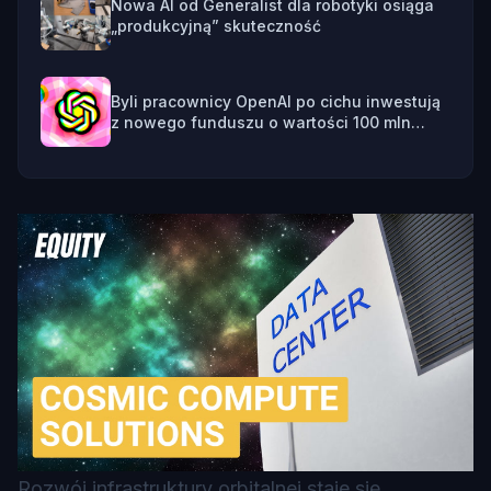
Nowa AI od Generalist dla robotyki osiąga
„produkcyjną” skuteczność
Byli pracownicy OpenAI po cichu inwestują
z nowego funduszu o wartości 100 mln
dolarów
Rozwój infrastruktury orbitalnej staje się