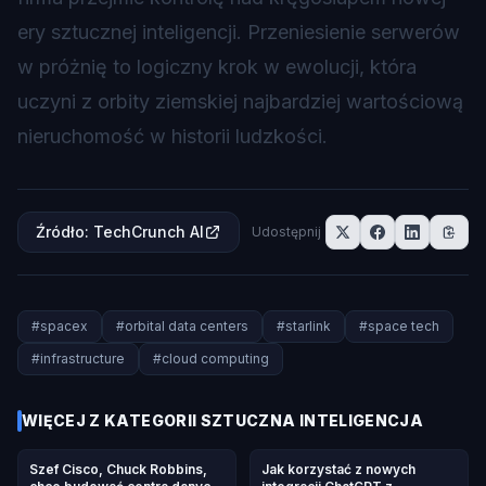
ery sztucznej inteligencji. Przeniesienie serwerów
w próżnię to logiczny krok w ewolucji, która
uczyni z orbity ziemskiej najbardziej wartościową
nieruchomość w historii ludzkości.
Źródło
:
TechCrunch AI
Udostępnij
#
spacex
#
orbital data centers
#
starlink
#
space tech
#
infrastructure
#
cloud computing
WIĘCEJ Z KATEGORII
SZTUCZNA INTELIGENCJA
Szef Cisco, Chuck Robbins,
Jak korzystać z nowych