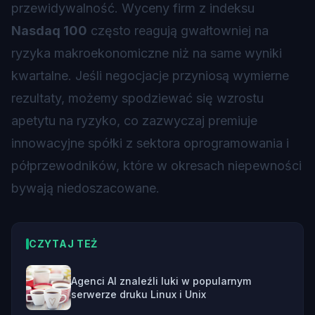
przewidywalność. Wyceny firm z indeksu
Nasdaq 100
często reagują gwałtowniej na
ryzyka makroekonomiczne niż na same wyniki
kwartalne. Jeśli negocjacje przyniosą wymierne
rezultaty, możemy spodziewać się wzrostu
apetytu na ryzyko, co zazwyczaj premiuje
innowacyjne spółki z sektora oprogramowania i
półprzewodników, które w okresach niepewności
bywają niedoszacowane.
CZYTAJ TEŻ
Agenci AI znaleźli luki w popularnym
serwerze druku Linux i Unix