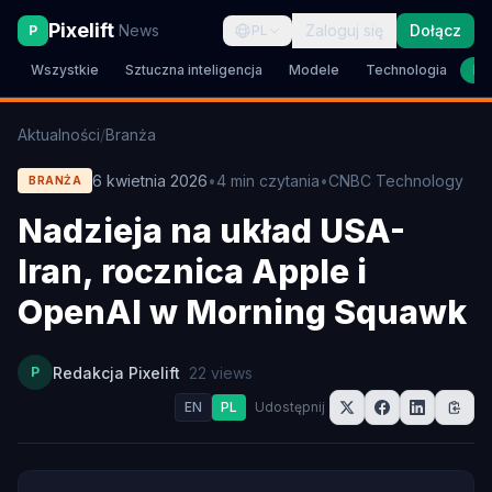
Pixelift
News
Zaloguj się
Dołącz
P
PL
Wszystkie
Sztuczna inteligencja
Modele
Technologia
Br
Aktualności
/
Branża
6 kwietnia 2026
•
4
min czytania
•
CNBC Technology
BRANŻA
Nadzieja na układ USA-
Iran, rocznica Apple i
OpenAI w Morning Squawk
P
Redakcja Pixelift
22
views
EN
PL
Udostępnij