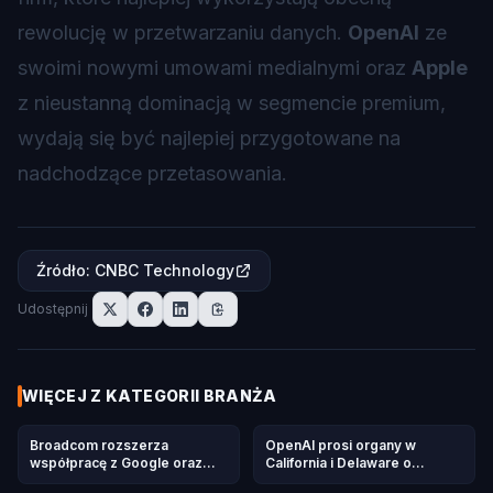
rewolucję w przetwarzaniu danych.
OpenAI
ze
swoimi nowymi umowami medialnymi oraz
Apple
z nieustanną dominacją w segmencie premium,
wydają się być najlepiej przygotowane na
nadchodzące przetasowania.
Źródło
:
CNBC Technology
Udostępnij
WIĘCEJ Z KATEGORII
BRANŻA
Broadcom rozszerza
OpenAI prosi organy w
współpracę z Google oraz
California i Delaware o
Anthropic w zakresie dostaw
zbadanie