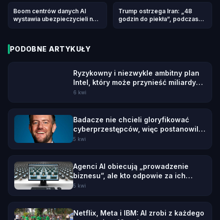
chipów
„antykonkurencyjnych
zachowań” Muska przed
Boom centrów danych AI
Trump ostrzega Iran: „48
kwietniowym procesem
wystawia ubezpieczycieli na
godzin do piekła”, podczas
próbę przy napływie
gdy trwają poszukiwania
prywatnego kapitału
zaginionego członka załogi
PODOBNE ARTYKUŁY
Ryzykowny i niezwykle ambitny plan
Intel, który może przynieść miliardy
zysku
6 kwi
Badacze nie chcieli gloryfikować
cyberprzestępców, więc postanowili
ich wyśmiać
5 kwi
Agenci AI obiecują „prowadzenie
biznesu”, ale kto odpowie za ich
błędy?
5 kwi
Netflix, Meta i IBM: AI zrobi z każdego