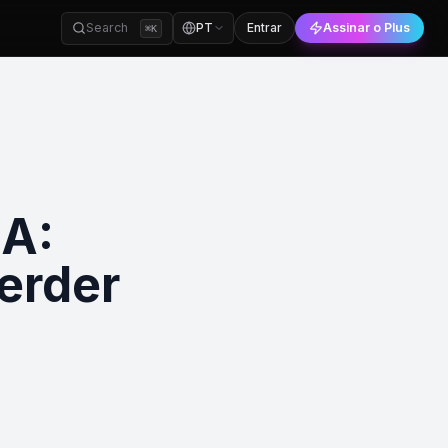
Search
PT
Entrar
Assinar o Plus
⌘
K
IA:
erder