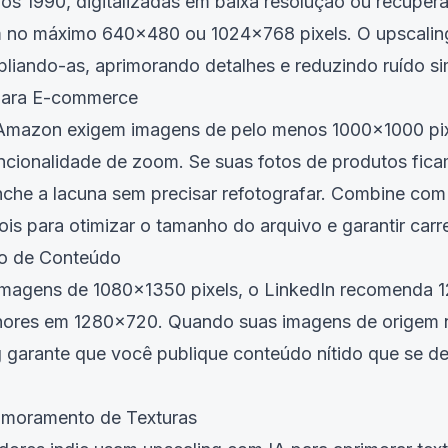
nos 1990, digitalizadas em baixa resolução ou recuper
m no máximo 640x480 ou 1024x768 pixels. O upscalin
liando-as, aprimorando detalhes e reduzindo ruído s
para E-commerce
Amazon exigem imagens de pelo menos 1000x1000 p
cionalidade de zoom. Se suas fotos de produtos ficam
nche a lacuna sem precisar refotografar. Combine co
is para otimizar o tamanho do arquivo e garantir car
ão de Conteúdo
imagens de 1080x1350 pixels, o LinkedIn recomenda 1
hores em 1280x720. Quando suas imagens de origem 
 garante que você publique conteúdo nítido que se d
imoramento de Texturas