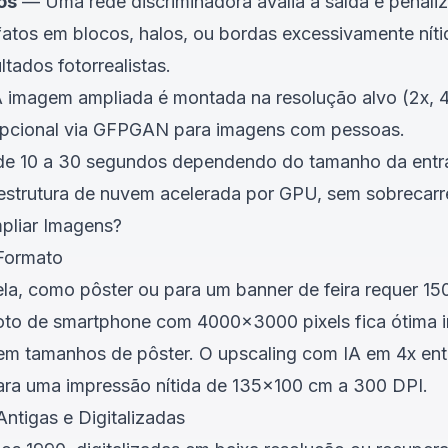
os
— Uma rede discriminadora avalia a saída e penaliz
tefatos em blocos, halos, ou bordas excessivamente ní
ltados fotorrealistas.
imagem ampliada é montada na resolução alvo (2x, 4
opcional via GFPGAN para imagens com pessoas.
de 10 a 30 segundos dependendo do tamanho da entra
aestrutura de nuvem acelerada por GPU, sem sobrecarr
liar Imagens?
Formato
ela, como pôster ou para um banner de feira requer 
foto de smartphone com 4000x3000 pixels fica ótima
 em tamanhos de pôster. O upscaling com IA em 4x e
para uma impressão nítida de 135x100 cm a 300 DPI.
ntigas e Digitalizadas