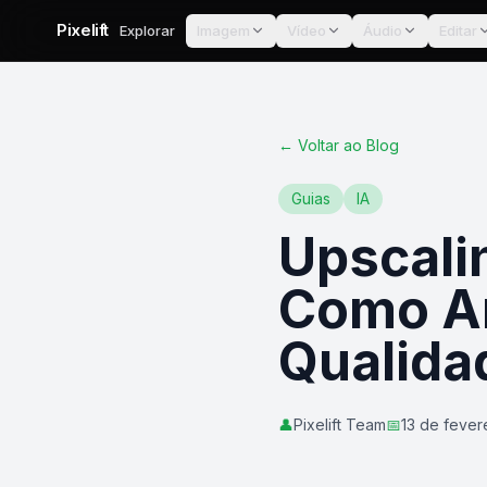
Pixelift
Explorar
Imagem
Vídeo
Áudio
Editar
←
Voltar ao Blog
Guias
IA
Upscali
Como Am
Qualida
👤
Pixelift Team
📅
13 de fever