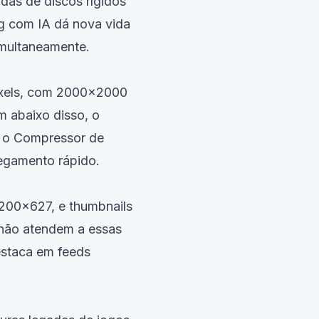
adas de discos rígidos
g com IA dá nova vida
imultaneamente.
ixels, com 2000x2000
 abaixo disso, o
m o
Compressor de
regamento rápido.
200x627, e thumbnails
não atendem a essas
estaca em feeds