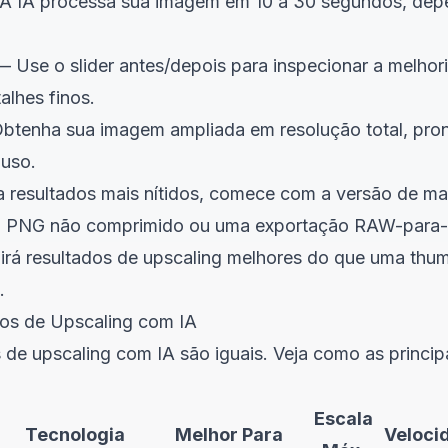
 IA processa sua imagem em 10 a 30 segundos, de
 Use o slider antes/depois para inspecionar a melhor
alhes finos.
tenha sua imagem ampliada em resolução total, pron
 uso.
 resultados mais nítidos, comece com a versão de ma
m PNG não comprimido ou uma exportação RAW-para-
rá resultados de upscaling melhores do que uma thu
.
s de Upscaling com IA
de upscaling com IA são iguais. Veja como as princip
Escala
Tecnologia
Melhor Para
Veloci