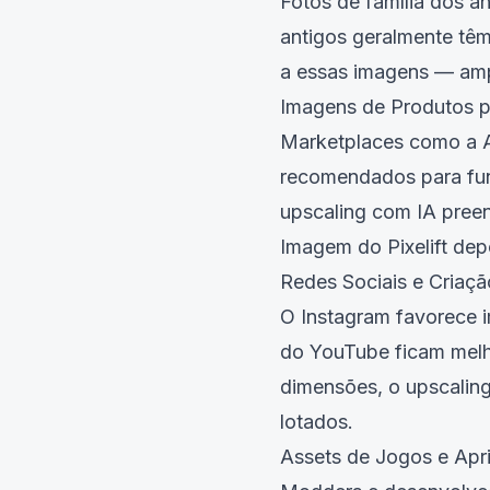
Fotos de família dos a
antigos geralmente tê
a essas imagens — amp
Imagens de Produtos 
Marketplaces como a 
recomendados para fun
upscaling com IA pree
Imagem do Pixelift
depo
Redes Sociais e Criaç
O Instagram favorece 
do YouTube ficam mel
dimensões, o upscaling
lotados.
Assets de Jogos e Apr