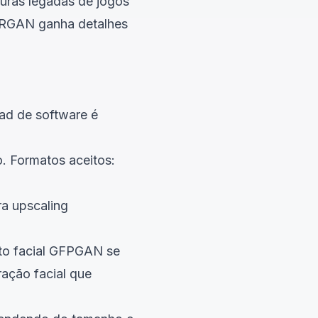
uras legadas de jogos
SRGAN ganha detalhes
d de software é
. Formatos aceitos:
a upscaling
to facial GFPGAN se
ação facial que