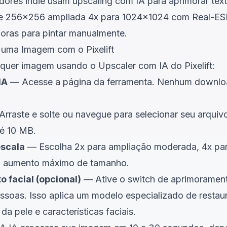
ores indie usam upscaling com IA para aprimorar text
 de 256x256 ampliada 4x para 1024x1024 com Real-E
 horas para pintar manualmente.
 uma Imagem com o Pixelift
alquer imagem usando o
Upscaler com IA do Pixelift
:
IA
— Acesse a página da ferramenta. Nenhum downloa
rraste e solte ou navegue para selecionar seu arquivo
é 10 MB.
escala
— Escolha 2x para ampliação moderada, 4x par
ara aumento máximo de tamanho.
 facial (opcional)
— Ative o switch de aprimoramen
soas. Isso aplica um modelo especializado de restaur
da pele e características faciais.