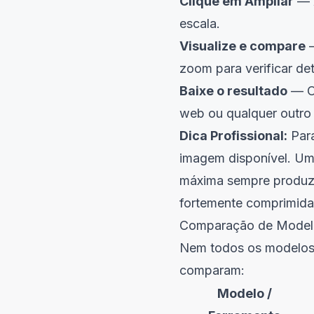
Clique em Ampliar
— A
escala.
Visualize e compare
—
zoom para verificar det
Baixe o resultado
— Ob
web ou qualquer outro
Dica Profissional:
Para
imagem disponível. U
máxima sempre produzi
fortemente comprimida
Comparação de Modelo
Nem todos os modelos 
comparam:
Modelo /