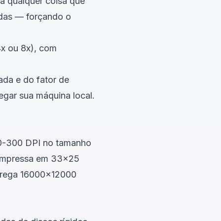
a qualquer coisa que
tidas — forçando o
x ou 8x), com
da e do fator de
egar sua máquina local.
150-300 DPI no tamanho
 impressa em 33x25
ntrega 16000x12000