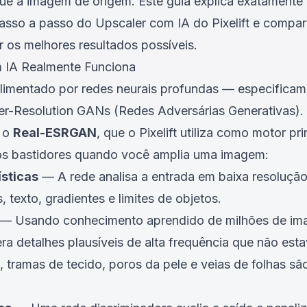
ue a imagem de origem. Este guia explica exatamente
passo a passo do
Upscaler com IA do Pixelift
e compart
r os melhores resultados possíveis.
 IA Realmente Funciona
limentado por redes neurais profundas — especificam
-Resolution GANs (Redes Adversárias Generativas). A
 o
Real-ESRGAN
, que o Pixelift utiliza como motor pr
os bastidores quando você amplia uma imagem:
ísticas
— A rede analisa a entrada em baixa resolução 
, texto, gradientes e limites de objetos.
— Usando conhecimento aprendido de milhões de ima
ra detalhes plausíveis de alta frequência que não est
o, tramas de tecido, poros da pele e veias de folhas s