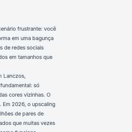
nário frustrante: você
sforma em uma bagunça
s de redes sociais
tidos em tamanhos que
m Lanczos,
 fundamental: só
das cores vizinhas. O
. Em 2026, o upscaling
lhões de pares de
tados que muitas vezes