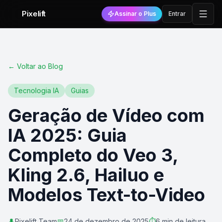
Pixelift
Assinar o Plus
Entrar
←
Voltar ao Blog
Tecnologia IA
Guias
Geração de Vídeo com
IA 2025: Guia
Completo do Veo 3,
Kling 2.6, Hailuo e
Modelos Text-to-Video
👤
Pixelift Team
📅
24 de dezembro de 2025
⏱️
6 min de leitura