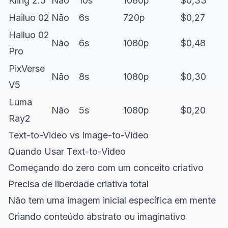
Kling 2.5
Não
10s
1080p
$0,33
Hailuo 02
Não
6s
720p
$0,27
Hailuo 02
Não
6s
1080p
$0,48
Pro
PixVerse
Não
8s
1080p
$0,30
V5
Luma
Não
5s
1080p
$0,20
Ray2
Text-to-Video vs Image-to-Video
Quando Usar Text-to-Video
Começando do zero com um conceito criativo
Precisa de liberdade criativa total
Não tem uma imagem inicial específica em mente
Criando conteúdo abstrato ou imaginativo