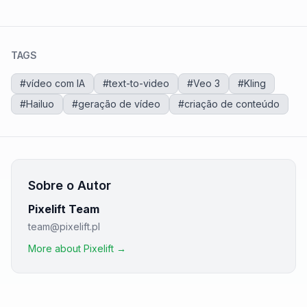
TAGS
#
vídeo com IA
#
text-to-video
#
Veo 3
#
Kling
#
Hailuo
#
geração de vídeo
#
criação de conteúdo
Sobre o Autor
Pixelift Team
team@pixelift.pl
More about Pixelift →