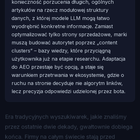
konieczność porzucenia długich, ogólnych
artykułów na rzecz modułowej struktury
danych, z której modele LLM mogą łatwo
wyodrębnić konkretne informacje. Zamiast
optymalizować tylko strony sprzedażowe, marki
muszą budować autorytet poprzez „content
clusters” – bazy wiedzy, które przyciągną
użytkownika już na etapie researchu. Adaptacja
do AEO przestaje być opcją, a staje się
warunkiem przetrwania w ekosystemie, gdzie o
ruchu na stronie decyduje nie algorytm linków,
lecz precyzja odpowiedzi udzielonej przez bota.
Era tradycyjnych wyszukiwarek, jakie znaliśmy
przez ostatnie dwie dekady, gwałtownie dobiega
końca. Firmy na całym świecie stają przed