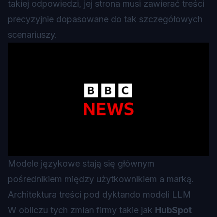
takiej odpowiedzi, jej strona musi zawierać treści
precyzyjnie dopasowane do tak szczegółowych
scenariuszy.
Modele językowe stają się głównym
pośrednikiem między użytkownikiem a marką.
Architektura treści pod dyktando modeli LLM
W obliczu tych zmian firmy takie jak
HubSpot