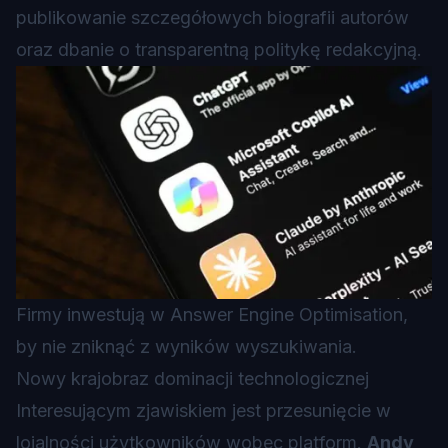
publikowanie szczegółowych biografii autorów
oraz dbanie o transparentną politykę redakcyjną.
Firmy inwestują w Answer Engine Optimisation,
by nie zniknąć z wyników wyszukiwania.
Nowy krajobraz dominacji technologicznej
Interesującym zjawiskiem jest przesunięcie w
lojalności użytkowników wobec platform.
Andy