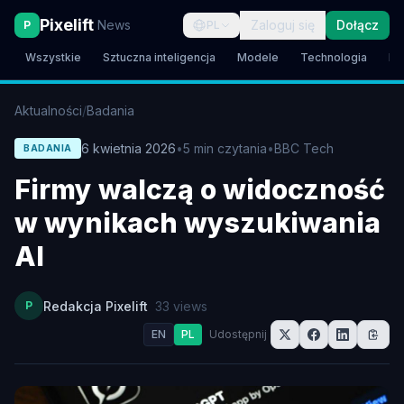
Pixelift
News
Zaloguj się
Dołącz
P
PL
Wszystkie
Sztuczna inteligencja
Modele
Technologia
Br
Aktualności
/
Badania
6 kwietnia 2026
•
5
min czytania
•
BBC Tech
BADANIA
Firmy walczą o widoczność
w wynikach wyszukiwania
AI
P
Redakcja Pixelift
33
views
EN
PL
Udostępnij