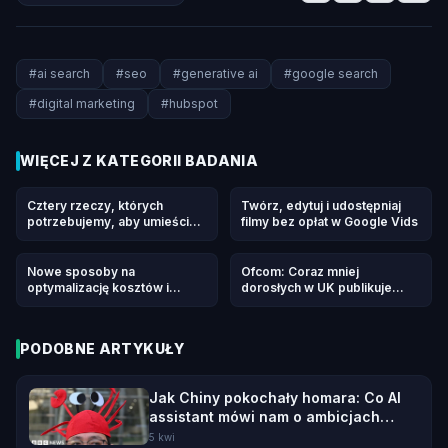
#
ai search
#
seo
#
generative ai
#
google search
#
digital marketing
#
hubspot
WIĘCEJ Z KATEGORII
BADANIA
Cztery rzeczy, których
Twórz, edytuj i udostępniaj
potrzebujemy, aby umieścić
filmy bez opłat w Google Vids
data centers w kosmosie
Nowe sposoby na
Ofcom: Coraz mniej
optymalizację kosztów i
dorosłych w UK publikuje
niezawodności w Gemini API
treści w mediach
społecznościowych
PODOBNE ARTYKUŁY
Jak Chiny pokochały homara: Co AI
assistant mówi nam o ambicjach
Pekinu
5 kwi