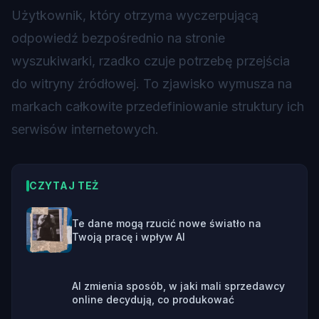
Użytkownik, który otrzyma wyczerpującą
odpowiedź bezpośrednio na stronie
wyszukiwarki, rzadko czuje potrzebę przejścia
do witryny źródłowej. To zjawisko wymusza na
markach całkowite przedefiniowanie struktury ich
serwisów internetowych.
CZYTAJ TEŻ
Te dane mogą rzucić nowe światło na
Twoją pracę i wpływ AI
AI zmienia sposób, w jaki mali sprzedawcy
online decydują, co produkować