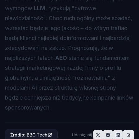
wymogów
LLM
, ryzykują "cyfrowe
niewidzialność". Choć ruch ogólny może spadać,
wzrastać będzie jego jakość – do witryn trafiać
będą klienci najlepiej doinformowani i najbardziej
zdecydowani na zakup. Prognozuję, że w
najbliższych latach
AEO
stanie się fundamentem
strategii marketingowej każdej firmy o profilu
globalnym, a umiejętność "rozmawiania" z
modelami AI przez strukturę własnej strony
będzie cenniejsza niż tradycyjne kampanie linków
sponsorowanych.
Źródło
:
BBC Tech
Udostępnij