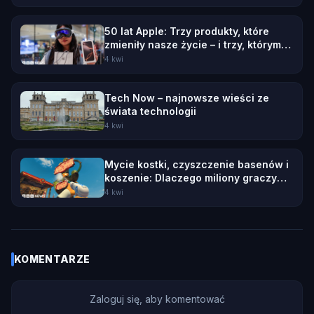
50 lat Apple: Trzy produkty, które
zmieniły nasze życie – i trzy, którym
się to nie udało
4 kwi
Tech Now – najnowsze wieści ze
świata technologii
4 kwi
Mycie kostki, czyszczenie basenów i
koszenie: Dlaczego miliony graczy
wybierają symulatory codziennych
4 kwi
prac?
KOMENTARZE
Zaloguj się, aby komentować