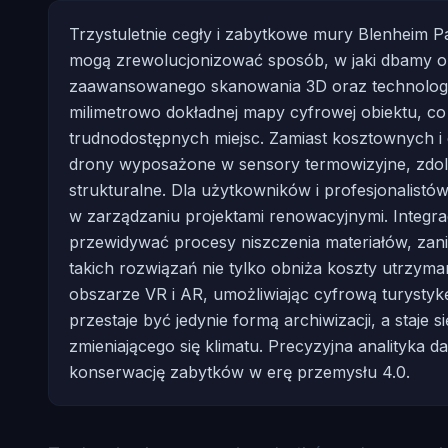
Trzystuletnie cegły i zabytkowe mury Blenheim Pa
mogą zrewolucjonizować sposób, w jaki dbamy o
zaawansowanego skanowania 3D oraz technologii
milimetrowo dokładnej mapy cyfrowej obiektu, co
trudnodostępnych miejsc. Zamiast kosztownych i c
drony wyposażone w sensory termowizyjne, zdol
strukturalne. Dla użytkowników i profesjonalis
w zarządzaniu projektami renowacyjnymi. Integrac
przewidywać procesy niszczenia materiałów, zan
takich rozwiązań nie tylko obniża koszty utrzyma
obszarze VR i AR, umożliwiając cyfrową turystyk
przestaje być jedynie formą archiwizacji, a staje
zmieniającego się klimatu. Precyzyjna analityka 
konserwację zabytków w erę przemysłu 4.0.