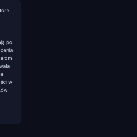
tóre
ają po
ocenia
zełom
zwala
ja
ości w
tków
c