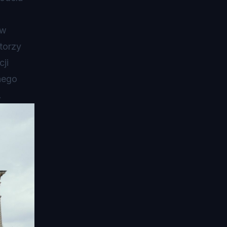
ów
torzy
ji
nego
.