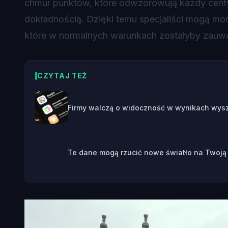
chmur punktów, które odwzorowują każdy centy
dokładnością. Dzięki temu specjaliści mogą mo
które w normalnych warunkach zostałyby zauw
CZYTAJ TEŻ
Firmy walczą o widoczność w wynikach wysz
Te dane mogą rzucić nowe światło na Twoją 