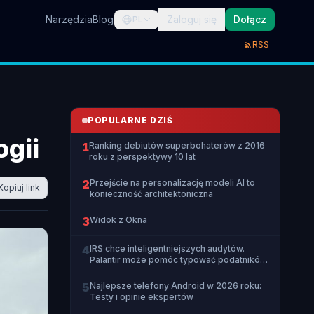
Narzędzia
Blog
Zaloguj się
Dołącz
PL
RSS
POPULARNE DZIŚ
ogii
1
Ranking debiutów superbohaterów z 2016
roku z perspektywy 10 lat
2
Przejście na personalizację modeli AI to
Kopiuj link
konieczność architektoniczna
3
Widok z Okna
4
IRS chce inteligentniejszych audytów.
Palantir może pomóc typować podatników
do kontroli
5
Najlepsze telefony Android w 2026 roku:
Testy i opinie ekspertów