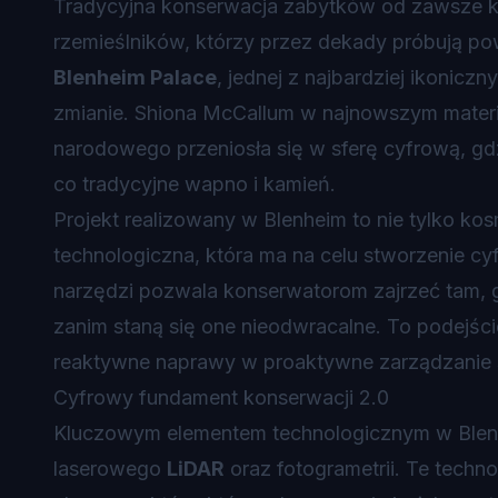
Tradycyjna konserwacja zabytków od zawsze koj
rzemieślników, którzy przez dekady próbują p
Blenheim Palace
, jednej z najbardziej ikoniczn
zmianie. Shiona McCallum w najnowszym mater
narodowego przeniosła się w sferę cyfrową, gdz
co tradycyjne wapno i kamień.
Projekt realizowany w Blenheim to nie tylko k
technologiczna, która ma na celu stworzenie c
narzędzi pozwala konserwatorom zajrzeć tam, gd
zanim staną się one nieodwracalne. To podejście
reaktywne naprawy w proaktywne zarządzanie s
Cyfrowy fundament konserwacji 2.0
Kluczowym elementem technologicznym w Blen
laserowego
LiDAR
oraz fotogrametrii. Te tech