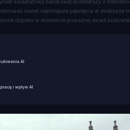
metr kwadratowy barokowej architektury z milimetr
nitorować nawet najmniejsze pęknięcia w strukturze 
ażone dopiero w momencie poważnej awarii budowlan
ukiwania AI
pracę i wpływ AI