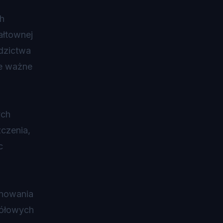
h
wałtownej
dzictwa
ie ważne
ych
zczenia,
c
anowania
gółowych