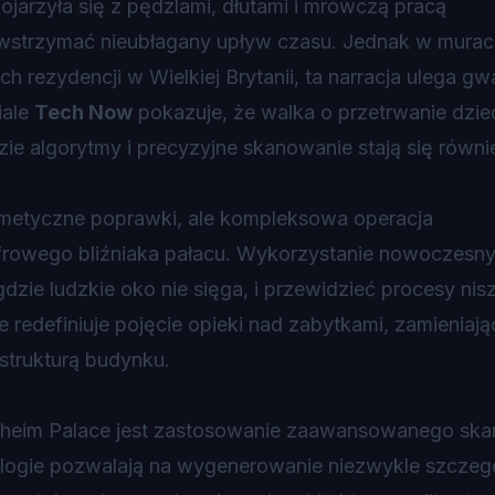
arzyła się z pędzlami, dłutami i mrówczą pracą
owstrzymać nieubłagany upływ czasu. Jednak w murac
ych rezydencji w Wielkiej Brytanii, ta narracja ulega g
iale
Tech Now
pokazuje, że walka o przetrwanie dzie
ie algorytmy i precyzyjne skanowanie stają się równ
osmetyczne poprawki, ale kompleksowa operacja
yfrowego bliźniaka pałacu. Wykorzystanie nowoczesn
zie ludzkie oko nie sięga, i przewidzieć procesy nis
 redefiniuje pojęcie opieki nad zabytkami, zamieniają
trukturą budynku.
heim Palace jest zastosowanie zaawansowanego sk
nologie pozwalają na wygenerowanie niezwykle szcze