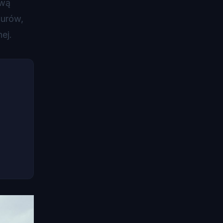
ową
murów,
ej.