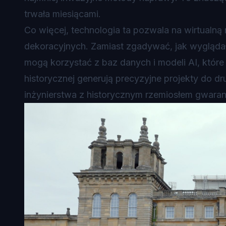
trwała miesiącami.
Co więcej, technologia ta pozwala na wirtualn
dekoracyjnych. Zamiast zgadywać, jak wyglądał
mogą korzystać z baz danych i modeli AI, któ
historycznej generują precyzyjne projekty do 
inżynierstwa z historycznym rzemiosłem gwaran