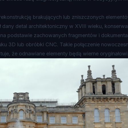
ą rekonstrukcję brakujących lub zniszczonych element
 dany detal architektoniczny w XVIII wieku, konserwa
re na podstawie zachowanych fragmentów i dokumentac
druku 3D lub obróbki CNC. Takie połączenie nowoczes
tuje, że odnawiane elementy będą wierne oryginałowi