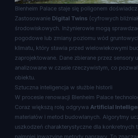
Blenheim Palace staje się poligonem doświadcz
Zastosowanie
Digital Twins
(cyfrowych bliźnia
środowiskowych. Inżynierowie mogą sprawdzać, 
pogodowe lub zmiany poziomu wód gruntowych. 
klimatu, który stawia przed wielowiekowymi bu
zaprojektowane. Dane zbierane przez sensory u
analizowane w czasie rzeczywistym, co pozwal
obiektu.
Sztuczna inteligencja w służbie historii
W procesie renowacji Blenheim Palace technolog
Coraz większą rolę odgrywa
Artificial Intellig
materiałów i metod budowlanych. Algorytmy uc
uszkodzeń charakterystyczne dla konkretnych t
najmniej inwazyjne metody naprawy. To znaczą