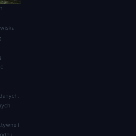
h.
awiska
ę
ą
go
 danych.
nych
ktywne i
modelu