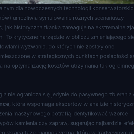
alnym dla nowoczesnych technologii konserwatorskic
ków) umożliwia symulowanie różnych scenariuszy
jak historyczna tkanka zareaguje na ekstremalne zj
To krytyczne narzędzie w obliczu zmieniającego si
dowlami wyzwania, do których nie zostały one
mieszczone w strategicznych punktach posiadłości s
a na optymalizację kosztów utrzymania tak ogromne
ia nie ogranicza się jedynie do pasywnego zbierania
ence
, która wspomaga ekspertów w analizie historycz
zenia maszynowego potrafią identyfikować wzorce
ypów kamienia czy zapraw, sugerując najbardziej efe
co skraca fazę diagnostyczną, która w tradycyjnym 