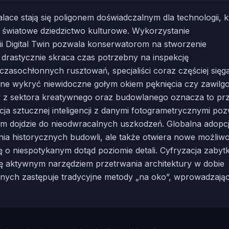
lace stają się poligonem doświadczalnym dla technologii, k
 światowe dziedzictwo kulturowe. Wykorzystanie
 Digital Twin pozwala konserwatorom na stworzenie
 drastycznie skraca czas potrzebny na inspekcję
zasochłonnych rusztowań, specjaliści coraz częściej sięg
ne wykryć niewidoczne gołym okiem pęknięcia czy zawilg
tów z sektora kreatywnego oraz budowlanego oznacza to pr
ja sztucznej inteligencji z danymi fotogrametrycznymi po
im dojdzie do nieodwracalnych uszkodzeń. Globalna adopc
nia historycznych budowli, ale także otwiera nowe możliw
ę o niespotykanym dotąd poziomie detali. Cyfryzacja zaby
 się aktywnym narzędziem przetrwania architektury w dobie
danych zastępuje tradycyjne metody „na oko”, wprowadzają