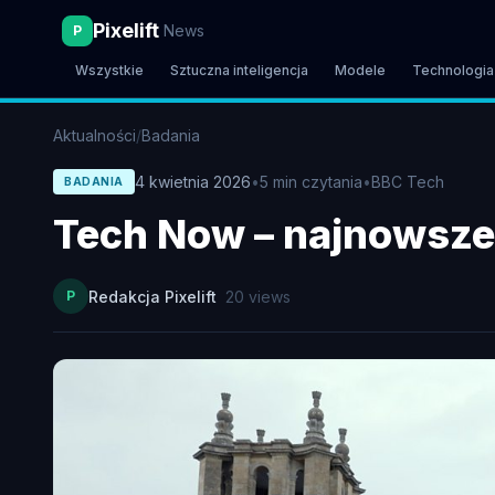
Pixelift
News
P
Wszystkie
Sztuczna inteligencja
Modele
Technologia
Aktualności
/
Badania
4 kwietnia 2026
•
5
min czytania
•
BBC Tech
BADANIA
Tech Now – najnowsze 
P
Redakcja Pixelift
20
views