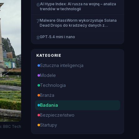
6
AI Hype Index: AI rusza na wojnę – analiza
trendów w technologii
7
Malware GlassWorm wykorzystuje Solana
Dead Drops do kradzieży danych z
przeglądarek i portfeli krypto
8
GPT‑5.4 mini i nano
KATEGORIE
Sztuczna inteligencja
Modele
Technologia
Branża
Badania
Bezpieczeństwo
Startupy
o: BBC Tech