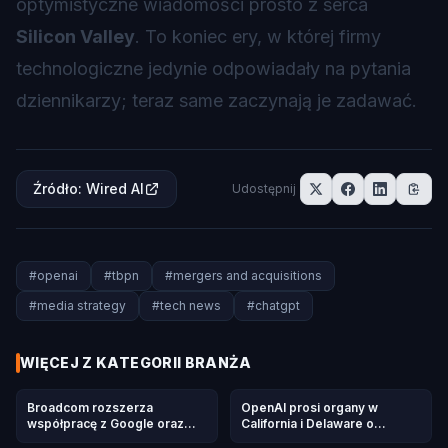
optymistyczne wiadomości prosto z serca
Silicon Valley
. To koniec ery, w której firmy
technologiczne jedynie odpowiadały na pytania
dziennikarzy; teraz same zaczynają je zadawać.
Źródło
:
Wired AI
Udostępnij
#
openai
#
tbpn
#
mergers and acquisitions
#
media strategy
#
tech news
#
chatgpt
WIĘCEJ Z KATEGORII
BRANŻA
Broadcom rozszerza
OpenAI prosi organy w
współpracę z Google oraz
California i Delaware o
Anthropic w zakresie dostaw
zbadanie