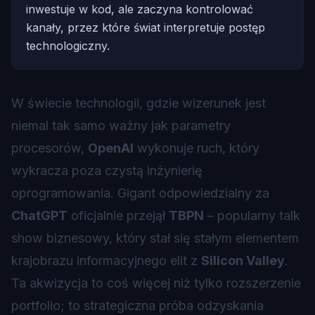
inwestuje w kod, ale zaczyna kontrolować
kanały, przez które świat interpretuje postęp
technologiczny.
W świecie technologii, gdzie wizerunek jest
niemal tak samo ważny jak parametry
procesorów,
OpenAI
wykonuje ruch, który
wykracza poza czystą inżynierię
oprogramowania. Gigant odpowiedzialny za
ChatGPT
oficjalnie przejął
TBPN
– popularny talk
show biznesowy, który stał się stałym elementem
krajobrazu informacyjnego elit z
Silicon Valley
.
Ta akwizycja to coś więcej niż tylko rozszerzenie
portfolio; to strategiczna próba odzyskania