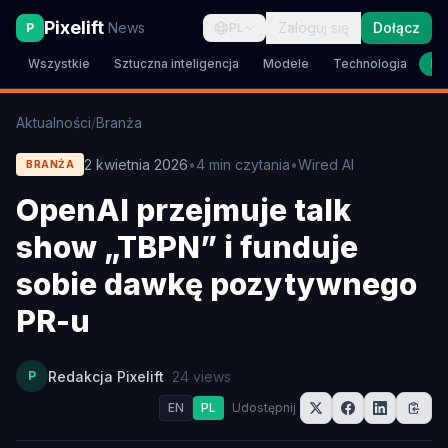
Pixelift
News
Zaloguj się
Dołącz
P
PL
Wszystkie
Sztuczna inteligencja
Modele
Technologia
Br
Aktualności
/
Branża
2 kwietnia 2026
•
4
min czytania
•
Wired AI
BRANŻA
OpenAI przejmuje talk
show „TBPN” i funduje
sobie dawkę pozytywnego
PR-u
P
Redakcja Pixelift
24
views
EN
PL
Udostępnij