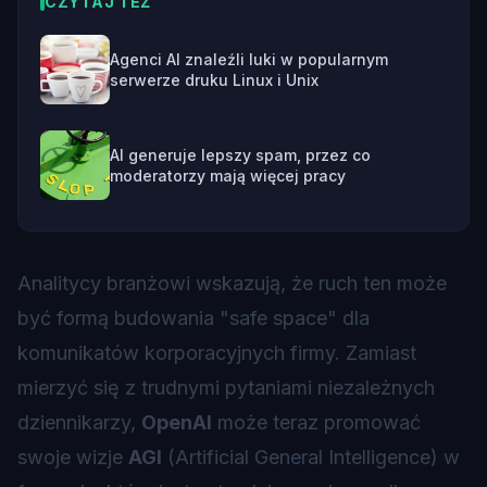
CZYTAJ TEŻ
Agenci AI znaleźli luki w popularnym
serwerze druku Linux i Unix
AI generuje lepszy spam, przez co
moderatorzy mają więcej pracy
Analitycy branżowi wskazują, że ruch ten może
być formą budowania "safe space" dla
komunikatów korporacyjnych firmy. Zamiast
mierzyć się z trudnymi pytaniami niezależnych
dziennikarzy,
OpenAI
może teraz promować
swoje wizje
AGI
(Artificial General Intelligence) w