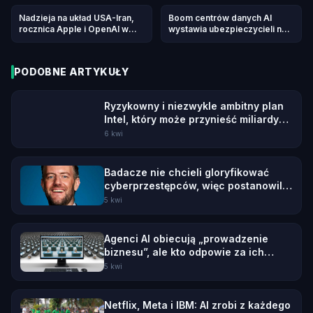
chipów
„antykonkurencyjnych
zachowań” Muska przed
Nadzieja na układ USA-Iran,
Boom centrów danych AI
kwietniowym procesem
rocznica Apple i OpenAI w
wystawia ubezpieczycieli na
Morning Squawk
próbę przy napływie
prywatnego kapitału
PODOBNE ARTYKUŁY
Ryzykowny i niezwykle ambitny plan
Intel, który może przynieść miliardy
zysku
6 kwi
Badacze nie chcieli gloryfikować
cyberprzestępców, więc postanowili
ich wyśmiać
5 kwi
Agenci AI obiecują „prowadzenie
biznesu”, ale kto odpowie za ich
błędy?
5 kwi
Netflix, Meta i IBM: AI zrobi z każdego